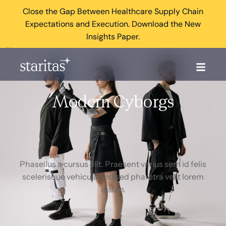
Close the Gap Between Healthcare Supply Chain
Expectations and Execution. Download the New
Insights Paper.
×
Modern Cyborgs
Phasellus a cursus elit. Praesent varius sem id felis
scelerisque vehicula Sed sed pharetra velit lorem
ipsum.